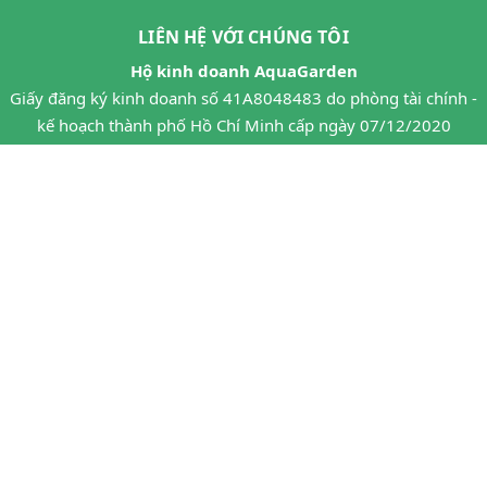
LIÊN HỆ VỚI CHÚNG TÔI
Hộ kinh doanh AquaGarden
Giấy đăng ký kinh doanh số 41A8048483 do phòng tài chính -
kế hoạch thành phố Hồ Chí Minh cấp ngày 07/12/2020
Địa chỉ:
151 Nguyễn Du, P. Hạnh Thông, Ho Chi Minh City,
Vietnam
Điện thoại:
0909 68 39 28 - 0978 683928 - 0913 683928
Facebook:
https://www.facebook.com/AquaGarden.Aqua
Facebook:
https://www.facebook.com/AquaGarden.Terrarium
@ Bản quyền thuộc về
Aquagarden.vn