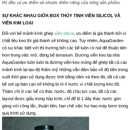
thì đều có ưu điểm và nhược điểm riêng của từng sản phẩm.
SỰ KHÁC NHAU GIỮA BOX THỦY TINH VIỀN SILICOL VÀ
VIỀN KIM LOẠI
Đối với bể mảnh kính ghép
viền silicol
, ưu điểm là giá thành bởi vì
chất liệu keo thì giá thành sẽ không cao. Tuy nhiên, AquaGarden
có sự khác biệt với thị trường bởi các bể luôn có nút để thuận tiện
hơn trong việc mở, đóng bể terrarium. Đường viền keo tại nhà
AquaGarden luôn luôn là đường viền keo mỏng để ghép tất cả các
mảnh kính lại tạo độ thẩm mỹ những vẫn đảm bảo về độ bền trong
suốt thời gian sử dụng được tính bằng năm và theo đó, tất cả các
bể set up bán cạn sẽ không bị rò rỉ nước vì chất lượng keo tốt.
Thậm chí ở các bể có thác nước, độ chịu lực cao, tất cả các
layout được giấu trong hộp kính, chỉ để lộ 1 dây thác nước gòn
gàng với công tắc, thuận tiện, hạn chế việc hư hao máy bơm trong
quá trình sử dụng.