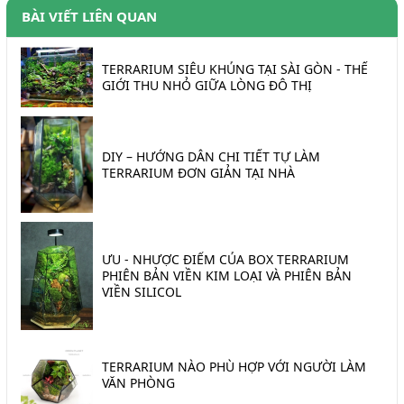
BÀI VIẾT LIÊN QUAN
TERRARIUM SIÊU KHỦNG TẠI SÀI GÒN - THẾ
GIỚI THU NHỎ GIỮA LÒNG ĐÔ THỊ
DIY – HƯỚNG DẪN CHI TIẾT TỰ LÀM
TERRARIUM ĐƠN GIẢN TẠI NHÀ
ƯU - NHƯỢC ĐIỂM CỦA BOX TERRARIUM
PHIÊN BẢN VIỀN KIM LOẠI VÀ PHIÊN BẢN
VIỀN SILICOL
TERRARIUM NÀO PHÙ HỢP VỚI NGƯỜI LÀM
VĂN PHÒNG