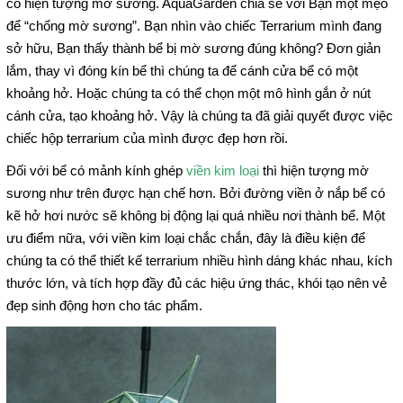
có hiện tượng mờ sương. AquaGarden chia sẻ với Bạn một mẹo
để “chống mờ sương”. Bạn nhìn vào chiếc Terrarium mình đang
sở hữu, Bạn thấy thành bể bị mờ sương đúng không?
Đơn giản
lắm, thay vì đóng kín bể thì chúng ta để cánh cửa bể có một
khoảng hở. Hoặc chúng ta có thể chọn một mô hình gắn ở nút
cánh cửa, tạo khoảng hở. Vậy là chúng ta đã giải quyết được việc
chiếc hộp terrarium của mình được đẹp hơn rồi.
Đối với bể có mảnh kính ghép
viền kim loại
thì hiện tượng mờ
sương như trên được hạn chế hơn. Bởi đường viền ở nắp bể có
kẽ hở hơi nước sẽ không bị động lại quá nhiều nơi thành bể. Một
ưu điểm nữa, với viền kim loại chắc chắn, đây là điều kiện để
chúng ta có thể thiết kế terrarium nhiều hình dáng khác nhau, kích
thước lớn, và tích hợp đầy đủ các hiệu ứng thác, khói tạo nên vẻ
đẹp sinh động hơn cho tác phẩm.