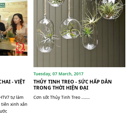
Tuesday, 07 March, 2017
AI - VIỆT
THỦY TINH TREO - SỨC HẤP DẪN
TRONG THỜI HIỆN ĐẠI
HTV7 tự làm
Cơn sốt Thủy Tinh Treo .......
tiên xinh xắn
Nước