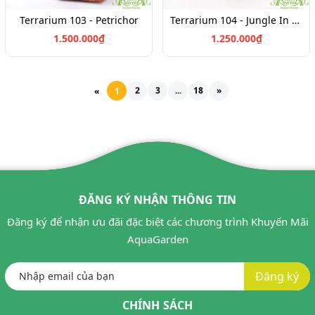
Terrarium 103 - Petrichor
Terrarium 104 - Jungle In Summer
1.500.000₫
1.250.000₫
2
3
...
18
»
«
1
ĐĂNG KÝ NHẬN THÔNG TIN
Đăng ký để nhận ưu đãi đặc biệt các chương trình Khuyến Mãi
AquaGarden
Đăng ký
CHÍNH SÁCH