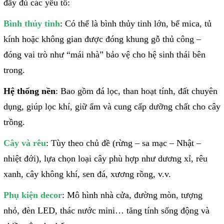
đầy đủ các yếu tố:
Bình thủy tinh
: Có thể là bình thủy tinh lớn, bể mica, tủ
kính hoặc không gian được đóng khung gỗ thủ công –
đóng vai trò như “mái nhà” bảo vệ cho hệ sinh thái bên
trong.
Hệ thống nền
: Bao gồm đá lọc, than hoạt tính, đất chuyên
dụng, giúp lọc khí, giữ ẩm và cung cấp dưỡng chất cho cây
trồng.
Cây và rêu
: Tùy theo chủ đề (rừng – sa mạc – Nhật –
nhiệt đới), lựa chọn loại cây phù hợp như dương xỉ, rêu
xanh, cây không khí, sen đá, xương rồng, v.v.
Phụ kiện decor
: Mô hình nhà cửa, đường mòn, tượng
nhỏ, đèn LED, thác nước mini… tăng tính sống động và