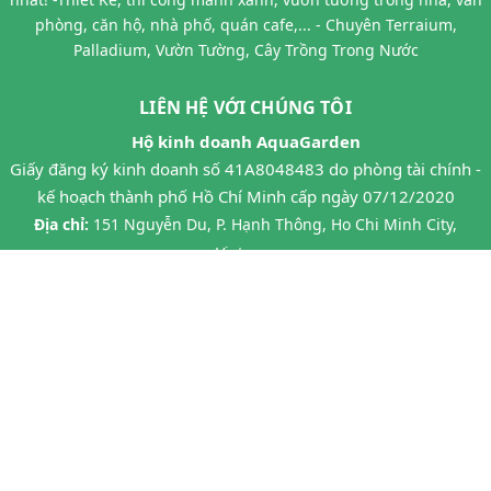
phòng, căn hộ, nhà phố, quán cafe,... - Chuyên Terraium,
Palladium, Vườn Tường, Cây Trồng Trong Nước
LIÊN HỆ VỚI CHÚNG TÔI
Hộ kinh doanh AquaGarden
Giấy đăng ký kinh doanh số 41A8048483 do phòng tài chính -
kế hoạch thành phố Hồ Chí Minh cấp ngày 07/12/2020
Địa chỉ:
151 Nguyễn Du, P. Hạnh Thông, Ho Chi Minh City,
Vietnam
Điện thoại:
0909 68 39 28 - 0978 683928 - 0913 683928
Facebook:
https://www.facebook.com/AquaGarden.Aqua
Facebook:
https://www.facebook.com/AquaGarden.Terrarium