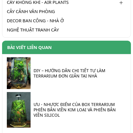
CÂY KHÔNG KHÍ - AIR PLANTS
CÂY CẢNH VĂN PHÒNG
DECOR BAN CÔNG - NHÀ Ở
NGHỆ THUẬT TRANH CÂY
BÀI VIẾT LIÊN QUAN
DIY – HƯỚNG DẪN CHI TIẾT TỰ LÀM
TERRARIUM ĐƠN GIẢN TẠI NHÀ
ƯU - NHƯỢC ĐIỂM CỦA BOX TERRARIUM
PHIÊN BẢN VIỀN KIM LOẠI VÀ PHIÊN BẢN
VIỀN SILICOL