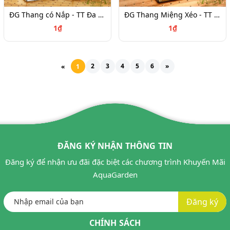
ĐG Thang có Nắp - TT Đa Giác
ĐG Thang Miệng Xéo - TT Đa Giác
1₫
1₫
2
3
4
5
6
»
«
1
ĐĂNG KÝ NHẬN THÔNG TIN
Đăng ký để nhận ưu đãi đặc biệt các chương trình Khuyến Mãi
AquaGarden
Đăng ký
CHÍNH SÁCH