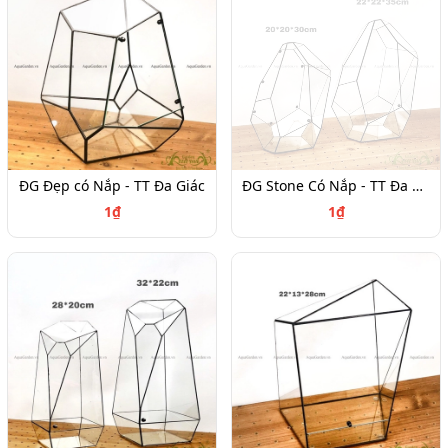
ĐG Đẹp có Nắp - TT Đa Giác
ĐG Stone Có Nắp - TT Đa Giác
1₫
1₫