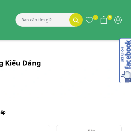
0
0
g Kiểu Dáng
hấp