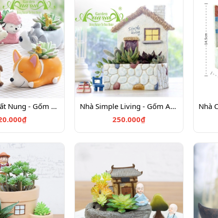
Gốm Thú Đất Nung - Gốm AquaGarden
Nhà Simple Living - Gốm AquaGarden
20.000₫
250.000₫