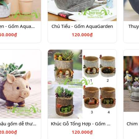
Small Garden - Gốm AquaGarden
Chú Tiểu - Gốm AquaGarden
Thuy
50.000₫
120.000₫
Heo Gỗ - Chậu gốm dễ thương trồng cây - Gốm AquaGarden
Khúc Gỗ Tổng Hợp - Gốm AquaGarden
20.000₫
120.000₫