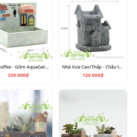
Nhà Coffee - Gốm AquaGarden
Nhà Xưa Cao/Thấp - Chậu trồng cây - Gốm AquaGarden
250.000₫
120.000₫