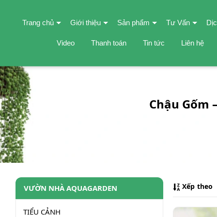
Trang chủ
Giới thiệu
Sản phẩm
Tư Vấn
Dịc
Video
Thanh toán
Tin tức
Liên hệ
Chậu Gốm –
Xếp theo
VƯỜN NHÀ AQUAGARDEN
TIỂU CẢNH