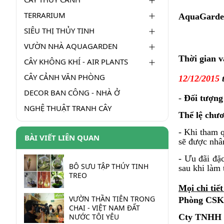
TERRARIUM
AquaGarde
SIÊU THỊ THỦY TINH
VƯỜN NHÀ AQUAGARDEN
Thời gian v
CÂY KHÔNG KHÍ - AIR PLANTS
CÂY CẢNH VĂN PHÒNG
12/12/2015
DECOR BAN CÔNG - NHÀ Ở
-
Đối tượng
NGHỆ THUẬT TRANH CÂY
Thể lệ chươ
- Khi tham 
BÀI VIẾT LIÊN QUAN
sẽ được nhâ
- Ưu đãi đặ
BÔ SƯU TẬP THỦY TINH
sau khi làm 
TREO
Mọi chi tiết
VƯỜN THẦN TIÊN TRONG
Phòng CS
CHAI - VIỆT NAM ĐẤT
NƯỚC TÔI YÊU
Cty TNHH 