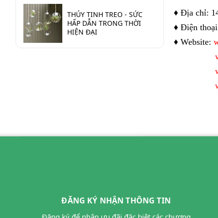
♦ Địa chỉ: 
THỦY TINH TREO - SỨC
HẤP DẪN TRONG THỜI
♦ Điện thoạ
HIỆN ĐẠI
♦ Website:
w
ĐĂNG KÝ NHẬN THÔNG TIN
Đăng ký để nhận ưu đãi đặc biệt các chương