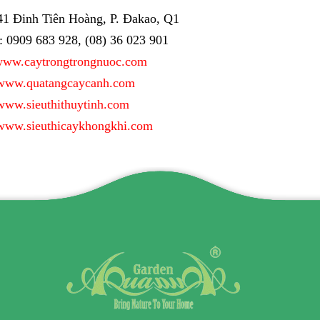
141 Đinh Tiên Hoàng, P. Đakao, Q1
i: 0909 683 928, (08) 36 023 901
ww.caytrongtrongnuoc.com
www.quatangcaycanh.com
www.sieuthithuytinh.com
www.sieuthicaykhongkhi.com