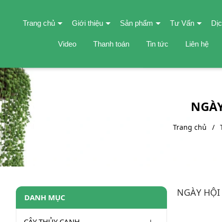
Trang chủ
Giới thiệu
Sản phẩm
Tư Vấn
Dịc
Video
Thanh toán
Tin tức
Liên hệ
NGÀY
Trang chủ
NGÀY HỘI
DANH MỤC
CÂY THỦY CANH