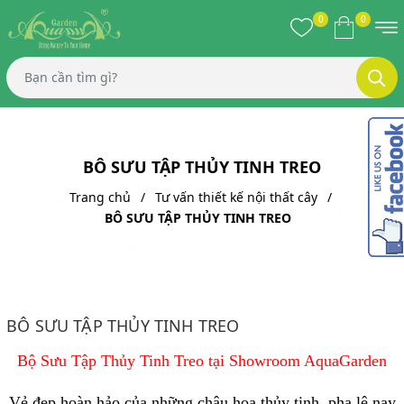
0
0
BÔ SƯU TẬP THỦY TINH TREO
Trang chủ
Tư vấn thiết kế nội thất cây
BÔ SƯU TẬP THỦY TINH TREO
BÔ SƯU TẬP THỦY TINH TREO
Bộ Sưu Tập Thủy Tinh Treo tại Showroom AquaGarden
Vẻ đẹp hoàn hảo của những chậu hoa thủy tinh, pha lê nay