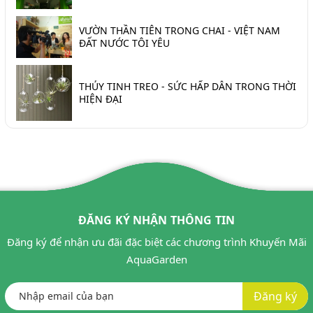
VƯỜN THẦN TIÊN TRONG CHAI - VIỆT NAM
ĐẤT NƯỚC TÔI YÊU
THỦY TINH TREO - SỨC HẤP DẪN TRONG THỜI
HIỆN ĐẠI
ĐĂNG KÝ NHẬN THÔNG TIN
Đăng ký để nhận ưu đãi đặc biệt các chương trình Khuyến Mãi
AquaGarden
Đăng ký