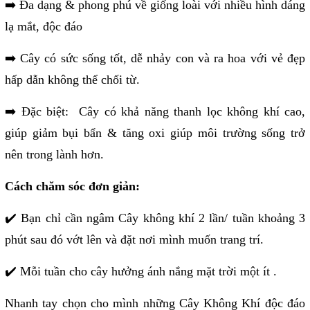
➡️ Đa dạng & phong phú về giống loài với nhiều hình dáng
lạ mắt, độc đáo
➡️ Cây có sức sống tốt, dễ nhảy con và ra hoa với vẻ đẹp
hấp dẫn không thể chối từ.
➡️ Đặc biệt: Cây có khả năng thanh lọc không khí cao,
giúp giảm bụi bẩn & tăng oxi giúp môi trường sống trở
nên trong lành hơn.
Cách chăm sóc đơn giản:
✔️ Bạn chỉ cần ngâm Cây không khí 2 lần/ tuần khoảng 3
phút sau đó vớt lên và đặt nơi mình muốn trang trí.
✔️ Mỗi tuần cho cây hưởng ánh nắng mặt trời một ít .
Nhanh tay chọn cho mình những Cây Không Khí độc đáo