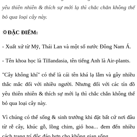
yêu thiên nhiên & thích sự mới lạ thì chắc chắn không thể
bỏ qua loại cây này.
💢
ĐẶC ĐIỂM:
- Xuất xứ từ Mỹ, Thái Lan và một số nước Đông Nam Á.
- Tên khoa học là Tillandasia, tên tiếng Anh là Air-plants.
"Cây không khí" có thể là cái tên khá lạ lẫm và gây nhiều
thắc mắc đối với nhiều người. Nhưng đối với các tín đồ
yêu thiên nhiên & thích sự mới lạ thì chắc chắn không thể
bỏ qua loại cây này.
Vì chúng có thể sống & sinh trưởng khi đặt bất cứ nơi đâu
từ rễ cây, khúc gỗ, lồng chim, giỏ hoa... đem đến nhiều
cách trang trí độc đáo hơn cho không gian sống.