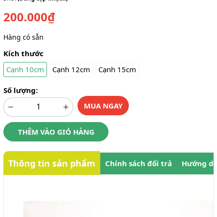
200.000₫
Hàng có sẵn
Kích thước
Cạnh 10cm
Cạnh 12cm
Cạnh 15cm
Số lượng:
MUA NGAY
THÊM VÀO GIỎ HÀNG
Thông tin sản phẩm
Chính sách đổi trả
Hướng dẫ