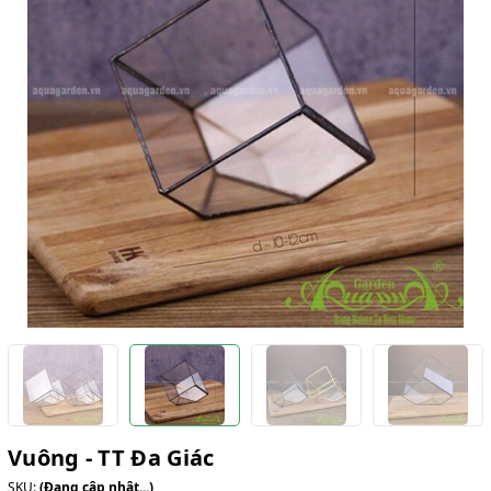
Vuông - TT Đa Giác
SKU:
(Đang cập nhật...)