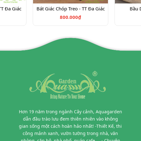
TT Đa Giác
Bát Giác Chóp Treo - TT Đa Giác
Bầu D
800.000₫
Hơn 19 năm trong ngành Cây cảnh, Aquagarden
dẫn đầu trào lưu đem thiên nhiên vào không
gian sống một cách hoàn hảo nhất! -Thiết Kế, thi
công mảnh xanh, vườn tường trong nhà, văn
phòng, căn hộ, nhà phố, quán cafe,... - Chuyên