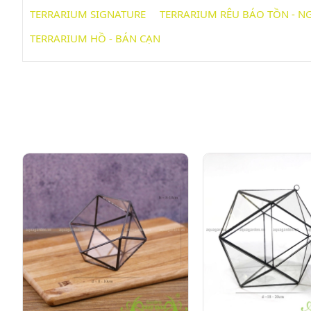
TERRARIUM SIGNATURE
TERRARIUM RÊU BÁO TỒN - 
TERRARIUM HỒ - BÁN CẠN