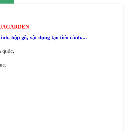
QUAGARDEN
tinh
,
hộp gỗ
,
vật dụng tạo tiểu cảnh....
 quốc.
ục.