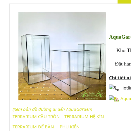
AquaGar
Kho Thủy 
Đặt hàng 
Chi tiết x
Hotli
Aqua
(Xem bản đồ đường đi đến AquaG
arden)
TERRARIUM CẦU TRÒN
TERRARIUM HỆ KÍN
TERRARIUM ĐỂ BÀN
PHỤ KIỆN