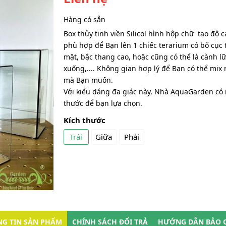
Hàng có sẵn
Box thủy tinh viền Silicol hình hộp chữ tạo độ 
phù hợp để Bạn lên 1 chiếc terarium có bố cục 
mặt, bậc thang cao, hoặc cũng có thể là cành l
xuống,.... Không gian hợp lý để Bạn có thể mix 
mà Bạn muốn.
Với kiểu dáng đa giác này, Nhà AquaGarden có 
thước để bạn lựa chọn.
Kích thước
Trái
Giữa
Phải
G TIN SẢN PHẨM
CHÍNH SÁCH ĐỔI TRẢ
HƯỚNG DẪN BẢO 