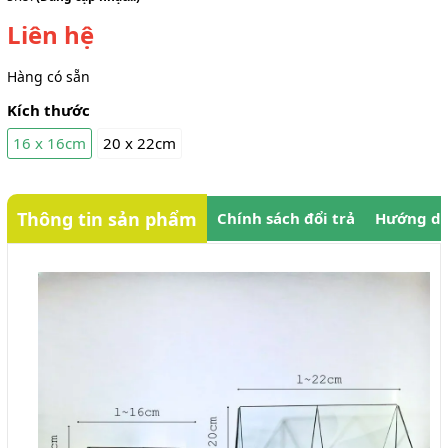
Liên hệ
Hàng có sẵn
Kích thước
16 x 16cm
20 x 22cm
Thông tin sản phẩm
Chính sách đổi trả
Hướng dẫ