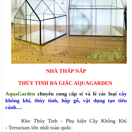
NHÀ THẤP NẮP
THỦY TINH ĐA GIÁC AQUAGARDEN
AquaGarden
chuyên cung cấp sỉ và lẻ các loại
cây
không khí
,
thủy tinh
,
hộp gỗ
,
vật dụng tạo tiểu
cảnh....
Kho Thủy Tinh - Phụ kiện Cây Không Khí
- Terrarium lớn nhất toàn quốc.