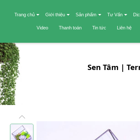
Trang chủ
Giới thiệu
Sản phẩm
Tư Vấn
Dịc
Video
Thanh toán
Tin tức
Liên hệ
Sen Tâm | Te