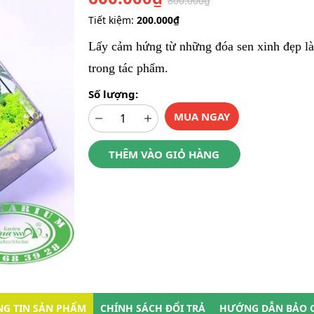
800.000₫
Tiết kiệm:
200.000₫
Lấy cảm hứng từ những đóa sen xinh đẹp l
trong tác phẩm.
Số lượng:
MUA NGAY
THÊM VÀO GIỎ HÀNG
G TIN SẢN PHẨM
CHÍNH SÁCH ĐỔI TRẢ
HƯỚNG DẪN BẢO 