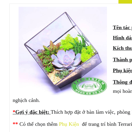
Tên tác
Hình
dá
Kích th
Thành p
Phụ kiệ
Thông đ
mọi hoàn
nghịch cảnh.
*
Gợi ý đặc biệt:
Thích hợp đặt ở bàn làm việc, phòng 
**
Có thể chọn thêm
Phụ Kiện
để trang trí bình Terra