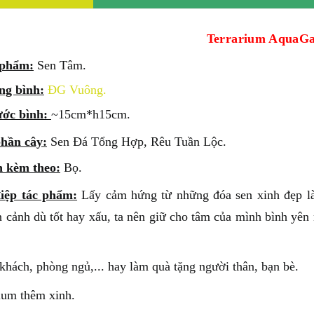
Terrarium AquaG
 phẩm:
Sen Tâm.
ng bình:
ĐG Vuông.
ước bình:
~15cm*h15cm.
hần cây:
Sen Đá Tổng Hợp, Rêu Tuần Lộc.
n kèm theo:
Bọ.
iệp tác phẩm:
Lấy cảm hứng từ những đóa sen xinh đẹp là
 cảnh dù tốt hay xấu, ta nên giữ cho tâm của mình bình yên 
khách, phòng ngủ,... hay làm quà tặng người thân, bạn bè.
rium thêm xinh.