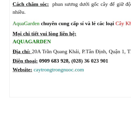
Cách chăm sóc:
phun sương dưới gốc cây để giữ độ ẩ
nhiều.
AquaGarden
chuyên cung cấp sỉ và lẻ các loại
Cây K
Mọi chi tiết vui lòng liên hệ:
AQUAGARDEN
Địa chỉ:
20A Trần Quang Khải, P.Tân Định, Quận 1, 
Điện thoại:
0909 683 928,
(028) 36 023 901
Website:
caytrongtrongnuoc.com