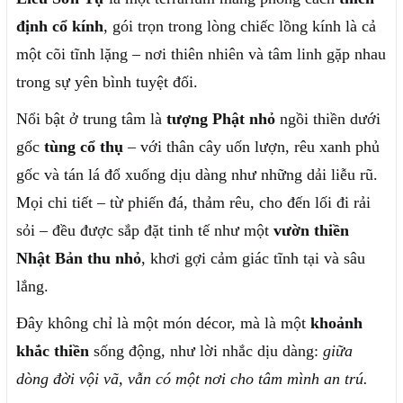
định cổ kính
, gói trọn trong lòng chiếc lồng kính là cả
một cõi tĩnh lặng – nơi thiên nhiên và tâm linh gặp nhau
trong sự yên bình tuyệt đối.
Nổi bật ở trung tâm là
tượng Phật nhỏ
ngồi thiền dưới
gốc
tùng cổ thụ
– với thân cây uốn lượn, rêu xanh phủ
gốc và tán lá đổ xuống dịu dàng như những dải liễu rũ.
Mọi chi tiết – từ phiến đá, thảm rêu, cho đến lối đi rải
sỏi – đều được sắp đặt tinh tế như một
vườn thiền
Nhật Bản thu nhỏ
, khơi gợi cảm giác tĩnh tại và sâu
lắng.
Đây không chỉ là một món décor, mà là một
khoảnh
khắc thiền
sống động, như lời nhắc dịu dàng:
giữa
dòng đời vội vã, vẫn có một nơi cho tâm mình an trú.