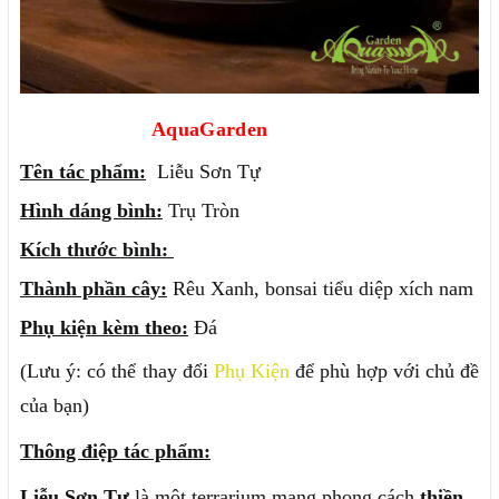
AquaGarden
Tên tác phẩm:
Liễu Sơn Tự
Hình dáng bình:
Trụ Tròn
Kích thước bình:
Thành phần cây:
Rêu Xanh, bonsai tiểu diệp xích nam
Phụ kiện kèm theo:
Đá
(Lưu ý: có thể thay đổi
Phụ Kiện
để phù hợp với chủ đề
của bạn)
Thông điệp tác phẩm:
Liễu Sơn Tự
là một terrarium mang phong cách
thiền