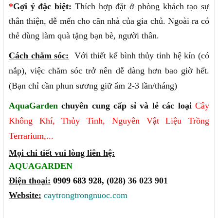
*
Gợi ý đặc biệt:
Thích hợp đặt ở phòng khách tạo sự
thân thiện, dễ mến cho căn nhà của gia chủ. Ngoài ra có
thẻ dùng làm quà tặng bạn bè, người thân.
Cách chăm sóc:
Với thiết kế bình thủy tinh hệ kín (có
nắp), việc chăm sóc trở nên dễ dàng hơn bao giờ hết.
(Bạn chỉ cần phun sương giữ ẩm 2-3 lần/tháng)
AquaGarden
chuyên cung cấp sỉ và lẻ các loại
Cây
Không Khí
,
Thủy Tinh
,
Nguyên Vật Liệu
Trồng
Terrarium
,...
Mọi chi tiết vui lòng liên hệ:
AQUAGARDEN
Điện thoại:
0909 683 928,
(028) 36 023 901
Website:
caytrongtrongnuoc.com