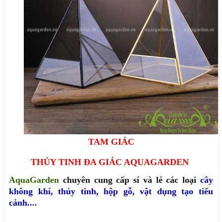
TAM GIÁC
THỦY TINH ĐA GIÁC AQUAGARDEN
AquaGarden
chuyên cung cấp sỉ và lẻ các loại
cây
không khí
,
thủy tinh
,
hộp gỗ
,
vật dụng tạo tiểu
cảnh....