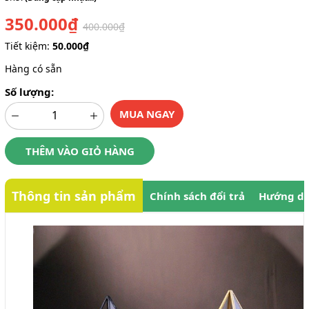
350.000₫
400.000₫
Tiết kiệm:
50.000₫
Hàng có sẵn
Số lượng:
MUA NGAY
THÊM VÀO GIỎ HÀNG
Thông tin sản phẩm
Chính sách đổi trả
Hướng dẫ