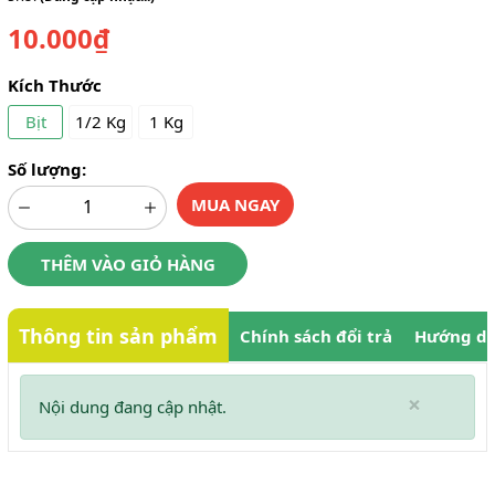
10.000₫
Kích Thước
Bịt
1/2 Kg
1 Kg
Số lượng:
MUA NGAY
THÊM VÀO GIỎ HÀNG
Thông tin sản phẩm
Chính sách đổi trả
Hướng dẫ
×
Nội dung đang cập nhật.