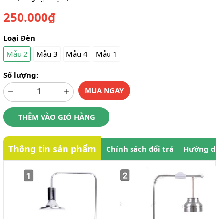
250.000₫
Loại Đèn
Mẫu 2
Mẫu 3
Mẫu 4
Mẫu 1
Số lượng:
MUA NGAY
THÊM VÀO GIỎ HÀNG
Thông tin sản phẩm
Chính sách đổi trả
Hướng dẫ