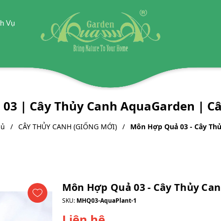
h Vụ
03 | Cây Thủy Canh AquaGarden | C
hủ
CÂY THỦY CANH (GIỐNG MỚI)
Môn Hợp Quả 03 - Cây Th
Môn Hợp Quả 03 - Cây Thủy Ca
SKU:
MHQ03-AquaPlant-1
Liên hệ