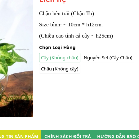
Chậu bên trái (Chậu To)
Size bình: ~ 10cm * h12cm.
(Chiều cao tính cả cây ~ h25cm)
Chọn Loại Hàng
Cây (Không chậu)
Nguyên Set (Cây Chậu)
Chậu (Không cây)
G TIN SẢN PHẨM
CHÍNH SÁCH ĐỔI TRẢ
HƯỚNG DẪN BẢO 