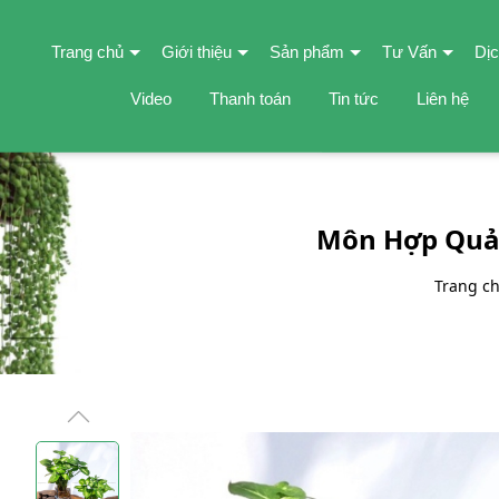
Trang chủ
Giới thiệu
Sản phẩm
Tư Vấn
Dịc
Video
Thanh toán
Tin tức
Liên hệ
Môn Hợp Quả 
Trang c