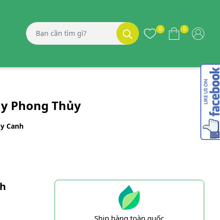
0
0
ây Phong Thủy
ủy Canh
nh
Ship hàng toàn quốc