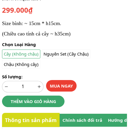
299.000₫
Size bình: ~ 15cm * h15cm.
(Chiều cao tính cả cây ~ h35cm)
Chọn Loại Hàng
Cây (Không chậu)
Nguyên Set (Cây Chậu)
Chậu (Không cây)
Số lượng:
MUA NGAY
THÊM VÀO GIỎ HÀNG
Thông tin sản phẩm
Chính sách đổi trả
Hướng dẫ