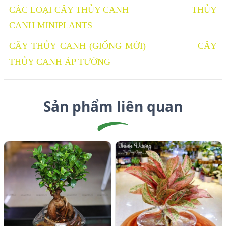
CÁC LOẠI CÂY THỦY CANH
THỦY
CANH MINIPLANTS
CÂY THỦY CANH (GIỐNG MỚI)
CÂY
THỦY CANH ÁP TƯỜNG
Sản phẩm liên quan