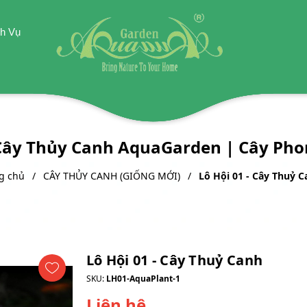
h Vụ
 Cây Thủy Canh AquaGarden | Cây Ph
g chủ
CÂY THỦY CANH (GIỐNG MỚI)
Lô Hội 01 - Cây Thuỷ 
Lô Hội 01 - Cây Thuỷ Canh
SKU:
LH01-AquaPlant-1
Liên hệ