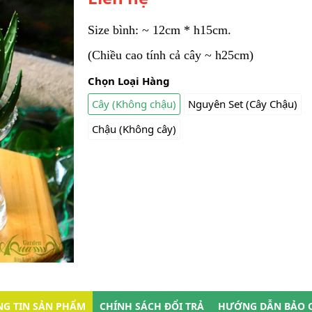
Size bình: ~ 12cm * h15cm.
(Chiều cao tính cả cây ~ h25cm)
Chọn Loại Hàng
Cây (Không chậu)
Nguyên Set (Cây Chậu)
Chậu (Không cây)
G TIN SẢN PHẨM
CHÍNH SÁCH ĐỔI TRẢ
HƯỚNG DẪN BẢO 