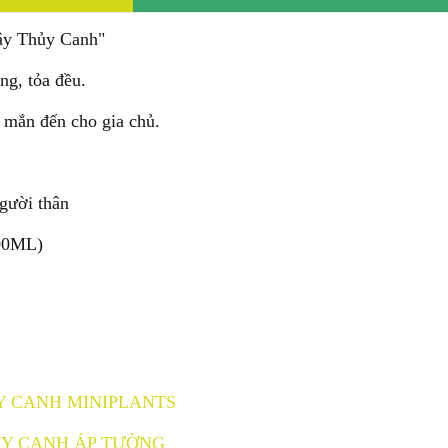
Cây Thủy Canh"
ng, tỏa đều.
 mắn đến cho gia chủ.
gười thân
00ML)
Y CANH MINIPLANTS
Y CANH ÁP TƯỜNG