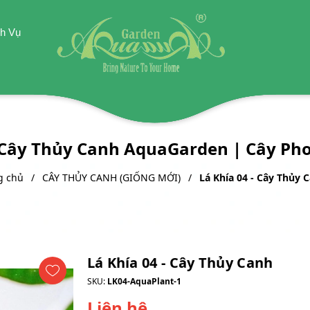
h Vụ
| Cây Thủy Canh AquaGarden | Cây Ph
g chủ
CÂY THỦY CANH (GIỐNG MỚI)
Lá Khía 04 - Cây Thủy 
Lá Khía 04 - Cây Thủy Canh
SKU:
LK04-AquaPlant-1
Liên hệ