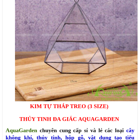
KIM TỰ THÁP TREO (3 SIZE)
THỦY TINH ĐA GIÁC AQUAGARDEN
AquaGarden
chuyên cung cấp sỉ và lẻ các loại
cây
không khí
,
thủy tinh
,
hộp gỗ
,
vật dụng tạo tiểu