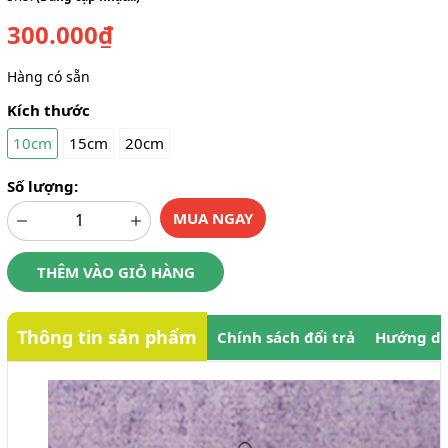
300.000₫
Hàng có sẵn
Kích thước
10cm
15cm
20cm
Số lượng:
MUA NGAY
THÊM VÀO GIỎ HÀNG
Thông tin sản phẩm
Chính sách đổi trả
Hướng dẫ