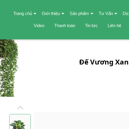
Trang chủ
Giới thiệu
Sản phẩm
Tư Vấn
Dịc
Video
Thanh toán
Tin tức
Liên hệ
Đế Vương Xanh