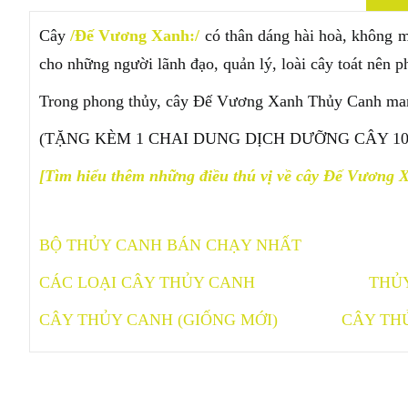
Cây
/Đế Vương Xanh:/
có thân dáng hài hoà, không ma
cho những người lãnh đạo, quản lý, loài cây toát nên p
Trong phong thủy, cây Đế Vương Xanh Thủy Canh mang 
(TẶNG KÈM 1 CHAI DUNG DỊCH DƯỠNG CÂY 1
[Tìm hiểu thêm những điều thú vị về cây Đế Vương 
BỘ THỦY CANH BÁN CHẠY NHẤT
CÁC LOẠI CÂY THỦY CANH
THỦ
CÂY THỦY CANH (GIỐNG MỚI)
CÂY TH