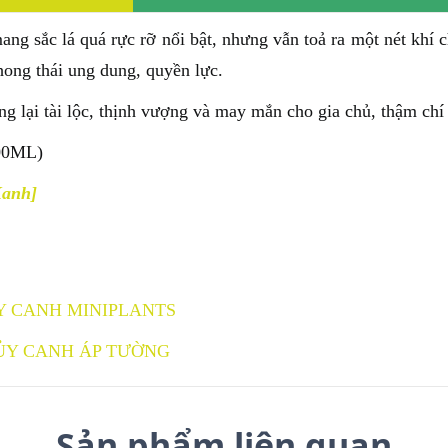
ng sắc lá quá rực rỡ nổi bật, nhưng vẫn toả ra một nét khí ch
hong thái ung dung, quyền lực.
lại tài lộc, thịnh vượng và may mắn cho gia chủ, thậm chí
00ML)
Xanh]
Y CANH MINIPLANTS
ỦY CANH ÁP TƯỜNG
Sản phẩm liên quan