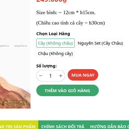
Size bình: ~ 12cm * h15cm.
(Chiều cao tính cả cây ~ h30cm)
Chọn Loại Hàng
Cây (Không chậu)
Nguyên Set (Cây Chậu)
Chậu (Không cây)
Số lượng:
MUA NGAY
THÊM VÀO GIỎ HÀNG
G TIN SẢN PHẨM
CHÍNH SÁCH ĐỔI TRẢ
HƯỚNG DẪN BẢO 