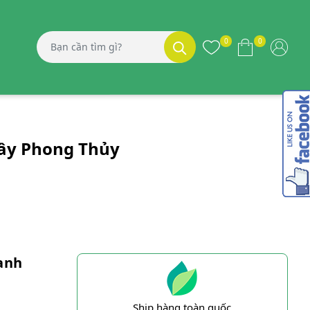
0
0
Cây Phong Thủy
anh
Ship hàng toàn quốc