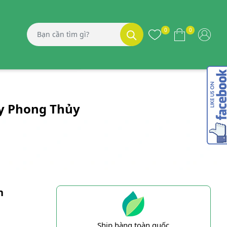
0
0
y Phong Thủy
h
Ship hàng toàn quốc