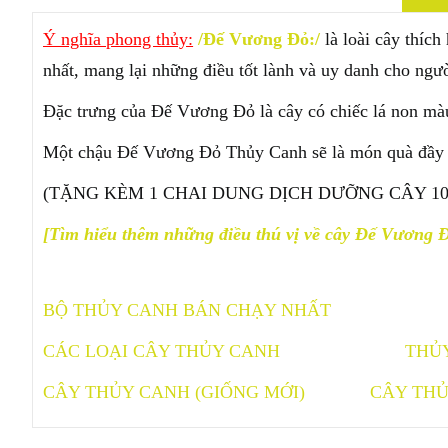
Ý nghĩa phong thủy:
/Đế Vương Đỏ:/
là loài cây thíc
nhất, mang lại những điều tốt lành và uy danh cho ngư
Đặc trưng của Đế Vương Đỏ là cây có chiếc lá non màu 
Một chậu Đế Vương Đỏ Thủy Canh sẽ là món quà đầy ý n
(TẶNG KÈM 1 CHAI DUNG DỊCH DƯỠNG CÂY 1
[Tìm hiểu thêm những điều thú vị về cây Đế Vương 
BỘ THỦY CANH BÁN CHẠY NHẤT
CÁC LOẠI CÂY THỦY CANH
THỦ
CÂY THỦY CANH (GIỐNG MỚI)
CÂY THỦ