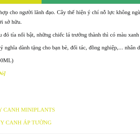
h hợp cho người lãnh đạo. Cây thể hiện ý chí nỗ lực không ng
ời sở hữu.
đỏ tía nổi bật, những chiếc lá trưởng thành thì có màu xan
ghĩa dành tặng cho bạn bè, đối tác, đồng nghiệp,... nhân 
00ML)
Đỏ]
Y CANH MINIPLANTS
Y CANH ÁP TƯỜNG