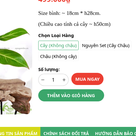
Size bình: ~ 18cm * h28cm.
(Chiều cao tính cả cây ~ h50cm)
Chọn Loại Hàng
Cây (Không chậu)
Nguyên Set (Cây Chậu)
Chậu (Không cây)
Số lượng:
MUA NGAY
THÊM VÀO GIỎ HÀNG
G TIN SẢN PHẨM
CHÍNH SÁCH ĐỔI TRẢ
HƯỚNG DẪN BẢO 