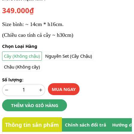
349.000₫
Size bình: ~ 14cm * h16cm.
(Chiều cao tính cả cây ~ h30cm)
Chọn Loại Hàng
Cây (Không chậu)
Nguyên Set (Cây Chậu)
Chậu (Không cây)
Số lượng:
MUA NGAY
THÊM VÀO GIỎ HÀNG
Thông tin sản phẩm
Chính sách đổi trả
Hướng dẫ