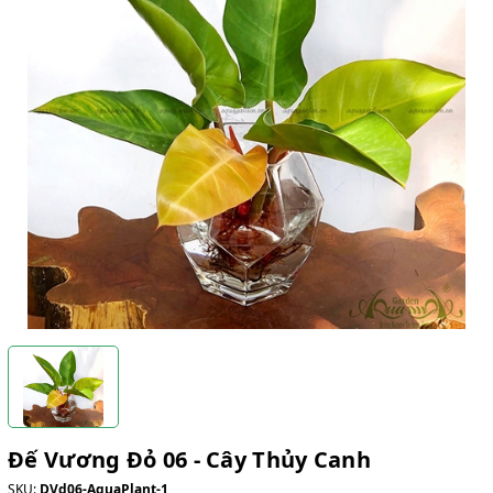
Đế Vương Đỏ 06 - Cây Thủy Canh
SKU:
DVd06-AquaPlant-1