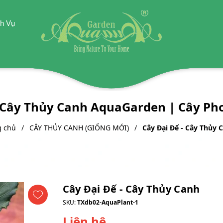
h Vụ
 Cây Thủy Canh AquaGarden | Cây P
g chủ
CÂY THỦY CANH (GIỐNG MỚI)
Cây Đại Đế - Cây Thủy 
Cây Đại Đế - Cây Thủy Canh
SKU:
TXdb02-AquaPlant-1
Liên hệ