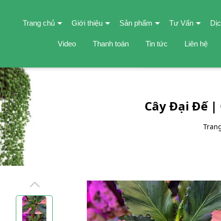
Trang chủ
Giới thiệu
Sản phẩm
Tư Vấn
Dịc
Video
Thanh toán
Tin tức
Liên hệ
Cây Đại Đế |
Tran