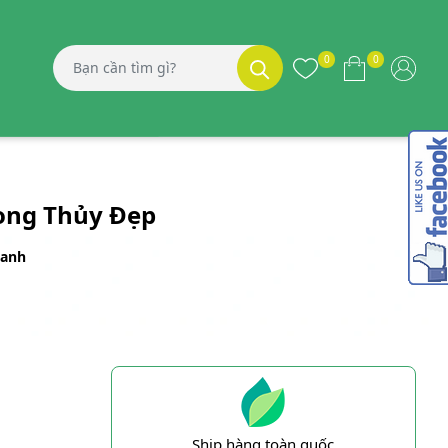
0
0
hong Thủy Đẹp
Canh
Ship hàng toàn quốc