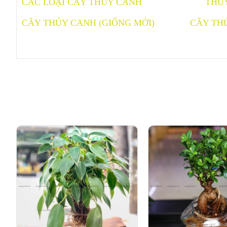
CÁC LOẠI CÂY THỦY CANH
THỦ
CÂY THỦY CANH (GIỐNG MỚI)
CÂY TH