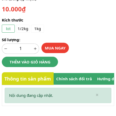
10.000₫
Kích thước
bịt
1/2kg
1kg
Số lượng:
MUA NGAY
THÊM VÀO GIỎ HÀNG
Thông tin sản phẩm
Chính sách đổi trả
Hướng dẫ
×
Nội dung đang cập nhật.