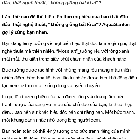
đáo, thật nghệ thuật, “không giống bất kì ai”?
Làm thế nào để thể hiện tên thương hiệu của bạn thật độc
đáo, thật nghệ thuật, “không giống bất kì ai”? AquaGarden
gợi ý cùng bạn nhen.
Bạn đang lên ý tưởng về một biển hiệu thật độc lạ mà gần gũi, thật
nghệ thuật mà thiên nhiên, “Moss art”_tường rêu với tông xanh
mát mắt, thư giãn trong giây phút chạm nhãn của khách hàng.
Bức tường được tạo hình với những mảng rêu mang màu thiên
nhiên điểm thêm họa tiết hoa, lũa tự nhiên được làm khô đồng điệu
tạo nên sự tươi mát, sống động và uyển chuyển.
Logo, tên thương hiệu của bạn được lồng vào trung tâm bức
tranh, được tỏa sáng với màu sắc chủ đạo của bạn, kĩ thuật hộp
đèn, ...tạo nên sự khác biệt, độc bản chỉ riêng bạn. Một bức tranh,
một khung cảnh nhắc nhớ trong lòng người xem.
Bạn hoàn toàn có thể lên ý tưởng cho bức tranh riêng của mình
một cách dễ dàng. Bố cục, màu sắc chủ đạo, thành phần cây