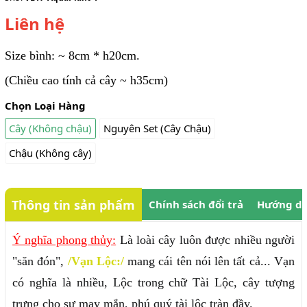
Liên hệ
Size bình: ~ 8cm * h20cm.
(Chiều cao tính cả cây ~ h35cm)
Chọn Loại Hàng
Cây (Không chậu)
Nguyên Set (Cây Chậu)
Chậu (Không cây)
Thông tin sản phẩm
Chính sách đổi trả
Hướng dẫ
Ý nghĩa phong thủy:
Là loài cây luôn được nhiều người
"săn đón",
/Vạn Lộc:/
mang cái tên nói lên tất cả... Vạn
có nghĩa là nhiều, Lộc trong chữ Tài Lộc, cây tượng
trưng cho sư may mắn, phú quý tài lộc tràn đầy.