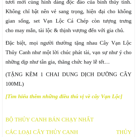
tươi mới cùng hình dáng độc đáo của bình thủy tinh.
Không chỉ bật nên vẻ sang trọng, hiện đại cho không
gian sống, set Vạn Lộc Cá Chép còn tượng trưng
cho may mắn, tài lộc & thịnh vượng đến với gia chủ.
Đặc biệt, mọi người thường tặng nhau Cây Vạn Lộc
Thủy Canh như một lời chúc phát tài, vạn sự như ý cho
những dịp như tân gia, thăng chức hay lễ tết…
(TẶNG KÈM 1 CHAI DUNG DỊCH DƯỠNG CÂY
100ML)
[Tìm hiểu thêm những điều thú vị về cây Vạn Lộc]
BỘ THỦY CANH BÁN CHẠY NHẤT
CÁC LOẠI CÂY THỦY CANH
THỦY