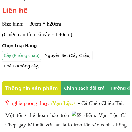
Liên hệ
Size bình: ~ 30cm * h20cm.
(Chiều cao tính cả cây ~ h40cm)
Chọn Loại Hàng
Cây (Không chậu)
Nguyên Set (Cây Chậu)
Chậu (Không cây)
Thông tin sản phẩm
Chính sách đổi trả
Hướng dẫ
Ý nghĩa phong thủy:
/Vạn Lộc:/
- Cá Chép Chiêu Tài.
Một tổng thể hoàn hảo tròn
điểm: Vạn Lộc Cá
Chép gây bắt mắt với tán lá to tròn lẫn sắc xanh - hồng