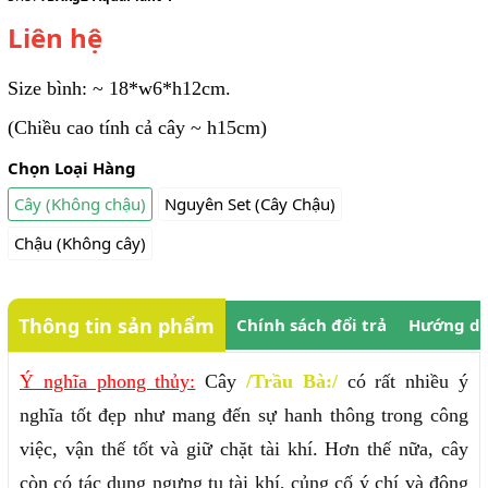
Liên hệ
Size bình: ~ 18*w6*h12cm.
(Chiều cao tính cả cây ~ h15cm)
Chọn Loại Hàng
Cây (Không chậu)
Nguyên Set (Cây Chậu)
Chậu (Không cây)
Thông tin sản phẩm
Chính sách đổi trả
Hướng dẫ
Ý nghĩa phong thủy:
Cây
/Trầu Bà:/
có rất nhiều ý
nghĩa tốt đẹp như mang đến sự hanh thông trong công
việc, vận thế tốt và giữ chặt tài khí. Hơn thế nữa, cây
còn có tác dụng ngưng tụ tài khí, củng cố ý chí và động