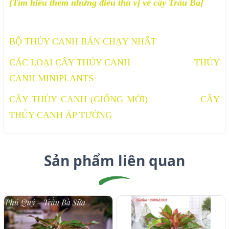
[Tìm hiểu thêm những điều thú vị về cây Trầu Bà]
BỘ THỦY CANH BÁN CHẠY NHẤT
CÁC LOẠI CÂY THỦY CANH
THỦY
CANH MINIPLANTS
CÂY THỦY CANH (GIỐNG MỚI)
CÂY
THỦY CANH ÁP TƯỜNG
Sản phẩm liên quan