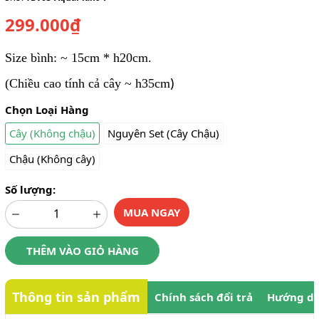
299.000₫
Size bình: ~ 15cm * h20cm.
)
(Chiều cao tính cả cây ~ h35cm
Chọn Loại Hàng
Cây (Không chậu)
Nguyên Set (Cây Chậu)
Chậu (Không cây)
Số lượng:
MUA NGAY
THÊM VÀO GIỎ HÀNG
Thông tin sản phẩm
Chính sách đổi trả
Hướng dẫ