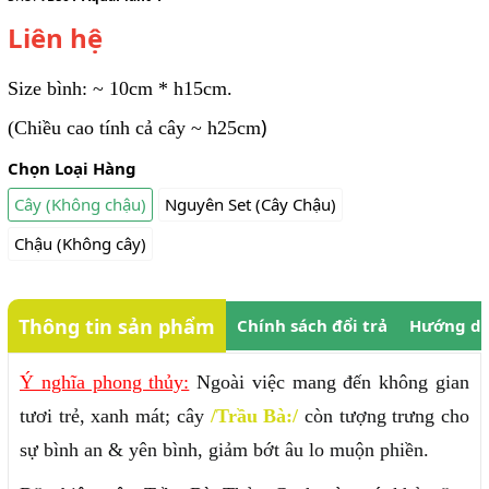
Liên hệ
Size bình: ~ 10cm * h15cm.
)
(Chiều cao tính cả cây ~ h25cm
Chọn Loại Hàng
Cây (Không chậu)
Nguyên Set (Cây Chậu)
Chậu (Không cây)
Thông tin sản phẩm
Chính sách đổi trả
Hướng dẫ
Ý nghĩa phong thủy:
Ngoài việc mang đến không gian
tươi trẻ, xanh mát; cây
/Trầu Bà:/
còn tượng trưng cho
sự bình an & yên bình, giảm bớt âu lo muộn phiền.