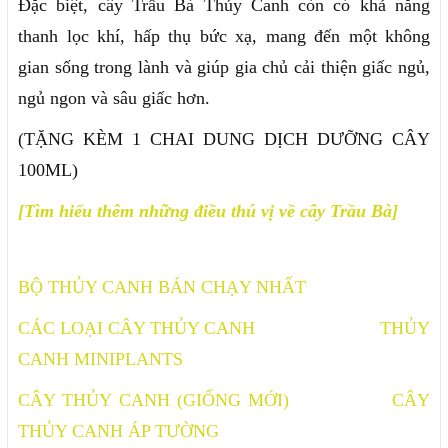
Đặc biệt, cây Trầu Bà Thủy Canh còn có khả năng
thanh lọc khí, hấp thụ bức xạ, mang đến một không
gian sống trong lành và giúp gia chủ cải thiện giấc ngủ,
ngủ ngon và sâu giấc hơn.
(TẶNG KÈM 1 CHAI DUNG DỊCH DƯỠNG CÂY
100ML)
[Tìm hiểu thêm những điều thú vị về cây Trầu Bà]
BỘ THỦY CANH BÁN CHẠY NHẤT
CÁC LOẠI CÂY THỦY CANH
THỦY
CANH MINIPLANTS
CÂY THỦY CANH (GIỐNG MỚI)
CÂY
THỦY CANH ÁP TƯỜNG