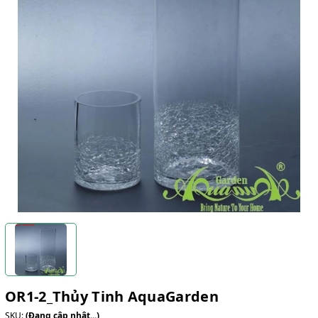
OR1-2_Thủy Tinh AquaGarden
SKU:
(Đang cập nhật...)