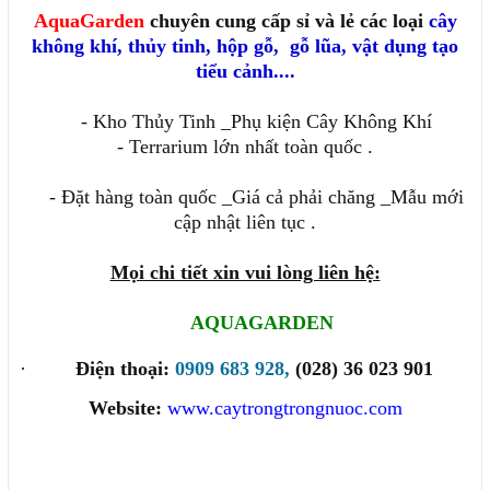
AquaGarden
chuyên cung cấp sỉ và lẻ các loại
cây
không khí
,
thủy tinh
,
hộp gỗ
,
gỗ lũa, vật dụng tạo
tiểu cảnh....
- Kho Thủy Tinh _Phụ kiện Cây Không Khí
- Terrarium lớn nhất toàn quốc .
- Đặt hàng toàn quốc _Giá cả phải chăng _Mẫu mới
cập nhật liên tục .
Mọi chi tiết xin vui lòng liên hệ:
AQUAGARDEN
·
Điện thoại:
0909 683 928,
(028) 36 023 901
Website:
www.caytrongtrongnuoc.com