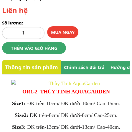
Liên hệ
Số lượng:
MUA NGAY
THÊM VÀO GIỎ HÀNG
Thông tin sản phẩm
Chính sách đổi trả
Hướng dẫ
OR1-2_THỦY TINH AQUAGARDEN
Size1:
ĐK trên-10cm/ ĐK dưới-10cm/ Cao-15cm.
Size2:
ĐK trên-8cm/ ĐK dưới-8cm/ Cao-25cm.
Size3:
ĐK trên-13cm/ ĐK dưới-13cm/ Cao-40cm.