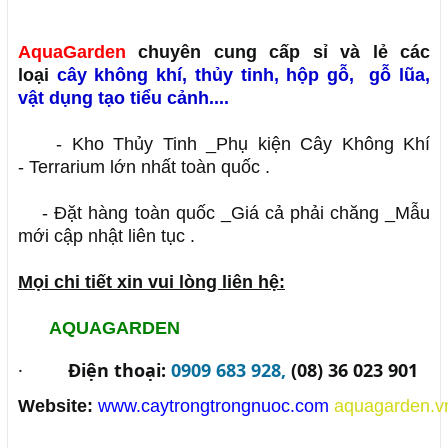
AquaGarden
chuyên cung cấp sỉ và lẻ các
loại
cây không khí
,
thủy tinh
,
hộp gỗ
,
gỗ lũa,
vật dụng tạo tiểu cảnh....
- Kho Thủy Tinh _Phụ kiện Cây Không Khí
- Terrarium lớn nhất toàn quốc .
- Đặt hàng toàn quốc _Giá cả phải chăng _Mẫu
mới cập nhật liên tục .
Mọi chi tiết xin vui lòng liên hệ:
AQUAGARDEN
·
Điện thoại:
0909 683 928,
(08) 36 023 901
Website:
www.caytrongtrongnuoc.com
aquagarden.v