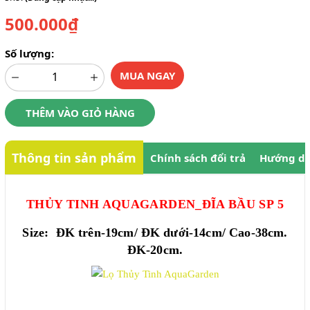
500.000₫
Số lượng:
MUA NGAY
THÊM VÀO GIỎ HÀNG
Thông tin sản phẩm
Chính sách đổi trả
Hướng dẫ
THỦY TINH AQUAGARDEN_ĐĨA BẦU SP 5
Size: ĐK trên-19cm/ ĐK dưới-14cm/ Cao-38cm.
ĐK-20cm.