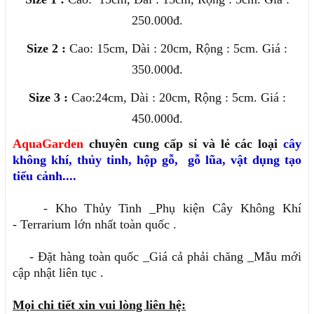
250.000đ.
Size 2 :
Cao: 15cm, Dài : 20cm, Rộng : 5cm. Giá :
350.000đ.
Size 3 :
Cao:24cm, Dài : 20cm, Rộng : 5cm. Giá :
450.000đ.
AquaGarden
chuyên cung cấp sỉ và lẻ các loại
cây
không khí
,
thủy tinh
,
hộp gỗ
,
gỗ lũa, vật dụng tạo
tiểu cảnh....
- Kho Thủy Tinh _Phụ kiện Cây Không Khí
- Terrarium lớn nhất toàn quốc .
- Đặt hàng toàn quốc _Giá cả phải chăng _Mẫu mới
cập nhật liên tục .
Mọi chi tiết xin vui lòng liên hệ: