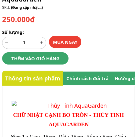
SKU:
(Đang cập nhật...)
250.000₫
Số lượng:
MUA NGAY
THÊM VÀO GIỎ HÀNG
Thông tin sản phẩm
Chính sách đổi trả
Hướng dẫ
CHỮ NHẬT CẠNH BO TRÒN - THỦY TINH
AQUAGARDEN
Size 1 :
Cao: 15cm, Dài : 15cm, Rộng : 5cm. Giá :