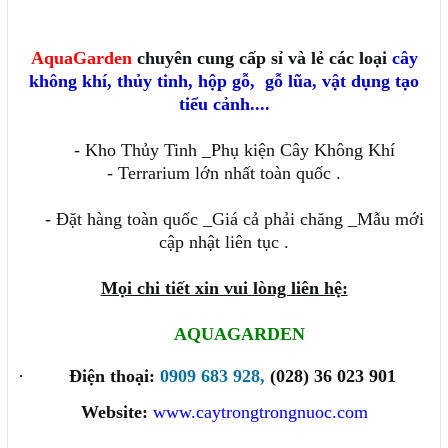
AquaGarden
chuyên cung cấp sỉ và lẻ các loại
cây
không khí
,
thủy tinh
,
hộp gỗ
,
gỗ lũa, vật dụng tạo
tiểu cảnh....
- Kho Thủy Tinh _Phụ kiện Cây Không Khí
- Terrarium lớn nhất toàn quốc .
- Đặt hàng toàn quốc _Giá cả phải chăng _Mẫu mới
cập nhật liên tục .
Mọi chi tiết xin vui lòng liên hệ:
AQUAGARDEN
·
Điện thoại:
0909 683 928,
(028) 36 023 901
Website:
www.caytrongtrongnuoc.com