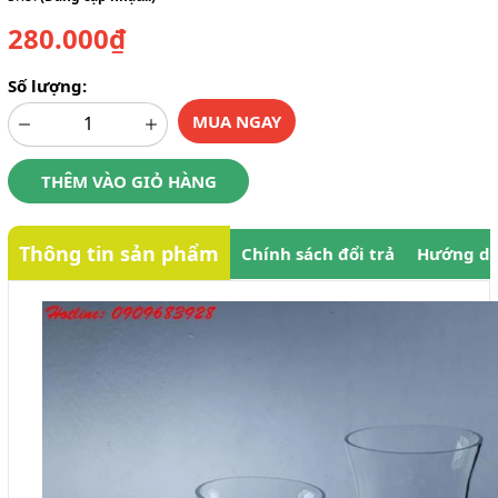
280.000₫
Số lượng:
MUA NGAY
THÊM VÀO GIỎ HÀNG
Thông tin sản phẩm
Chính sách đổi trả
Hướng dẫ