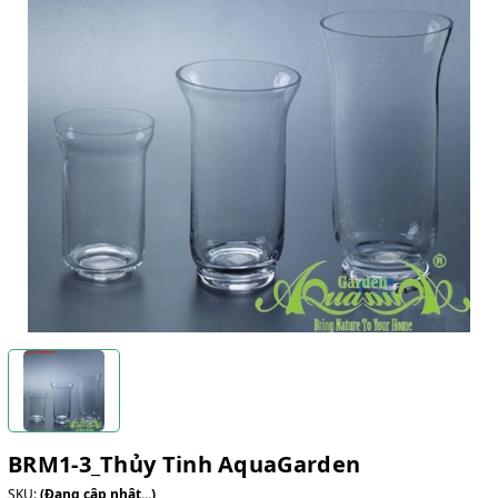
BRM1-3_Thủy Tinh AquaGarden
SKU:
(Đang cập nhật...)