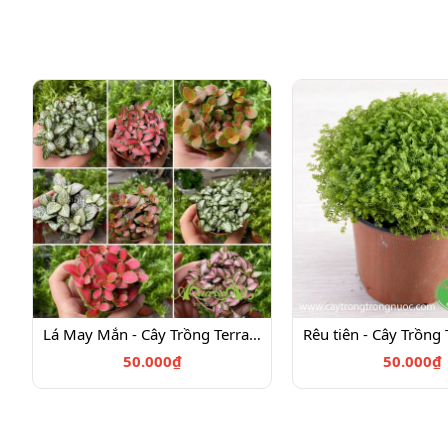
Lá May Mắn - Cây Trồng Terrarium AquaGarden
50.000₫
50.000₫