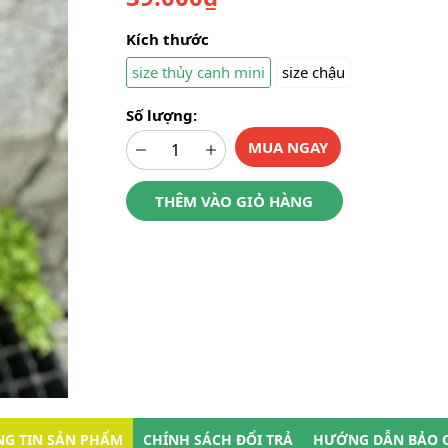
Kích thước
size thủy canh mini
size chậu
Số lượng:
MUA NGAY
THÊM VÀO GIỎ HÀNG
G TIN SẢN PHẨM
CHÍNH SÁCH ĐỔI TRẢ
HƯỚNG DẪN BẢO 