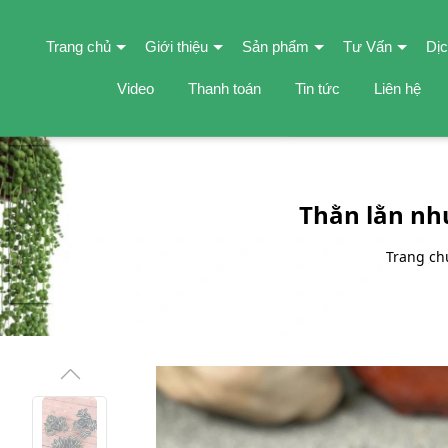
Trang chủ
Giới thiệu
Sản phẩm
Tư Vấn
Dịc
Video
Thanh toán
Tin tức
Liên hệ
Thằn lằn nh
Trang ch