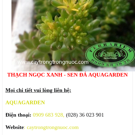
THẠCH NGỌC XANH - SEN ĐÁ AQUAGARDEN
Mọi chi tiết vui lòng liên hệ:
AQUAGARDEN
Điện thoại:
0909 683 928,
(028) 36 023 901
Website
:
caytrongtrongnuoc.com