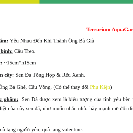
Terrarium AquaGa
hẩm:
Yêu Nhau Đến Khi Thành Ông Bà Già
 bình:
Cầu Treo.
c:
~15cm*h15cm
n cây:
Sen Đá Tổng Hợp & Rêu Xanh.
Ông Bà Ghế, Cầu Vồng. (Có thể thay đổi
Phụ Kiện
)
ác phẩm:
Sen Đá được xem là biểu tượng của tình yêu bền v
iệt của cây sen đá, như muốn nhắn nhủ: hãy mạnh mẽ đối diệ
uà tặng người yêu, quà tặng valentine.