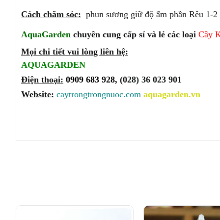
Cách chăm sóc:
phun sương giữ độ ẩm phần Rêu 1-2 ngà
AquaGarden
chuyên cung cấp sỉ và lẻ các loại
Cây 
Mọi chi tiết vui lòng liên hệ:
AQUAGARDEN
Điện thoại:
0909 683 928,
(028) 36 023 901
Website:
caytrongtrongnuoc.com
aquagarden.vn