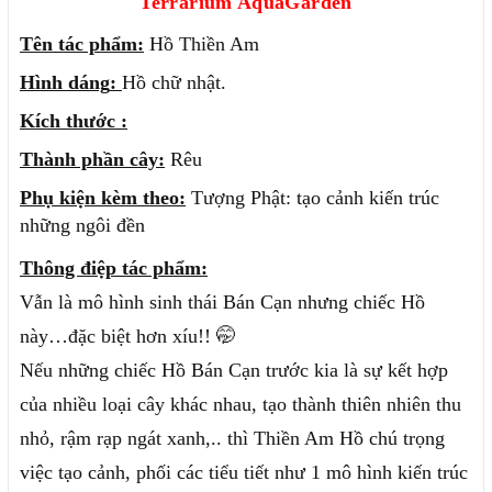
Terrarium AquaGarden
Tên tác phẩm:
Hồ Thiền Am
Hình dáng
:
Hồ chữ nhật.
Kích thước :
Thành phần cây:
Rêu
Phụ kiện kèm theo:
Tượng Phật: tạo cảnh kiến trúc
những ngôi đền
Thông điệp tác phẩm:
Vẫn là mô hình sinh thái Bán Cạn nhưng chiếc Hồ
này…đặc biệt hơn xíu!! 🤭
Nếu những chiếc Hồ Bán Cạn trước kia là sự kết hợp
của nhiều loại cây khác nhau, tạo thành thiên nhiên thu
nhỏ, rậm rạp ngát xanh,.. thì Thiền Am Hồ chú trọng
việc tạo cảnh, phối các tiểu tiết như 1 mô hình kiến trúc