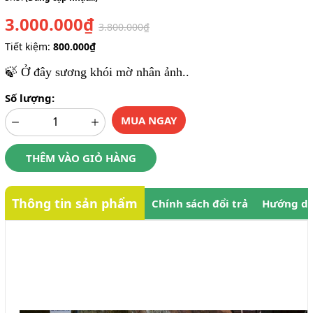
3.000.000₫
3.800.000₫
Tiết kiệm:
800.000₫
🍃 Ở đây sương khói mờ nhân ảnh..
Số lượng:
MUA NGAY
THÊM VÀO GIỎ HÀNG
Thông tin sản phẩm
Chính sách đổi trả
Hướng dẫ