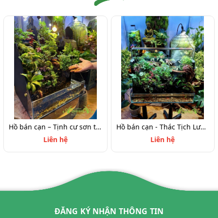
Hồ bán cạn – Tịnh cư sơn thôn | Tiểu cảnh thiên nhiên thu nhỏ mang nét an yên
Hồ bán cạn - Thác Tịch Lưu Vân – thác nước rêu phong mây phủ độc bản
Liên hệ
Liên hệ
ĐĂNG KÝ NHẬN THÔNG TIN