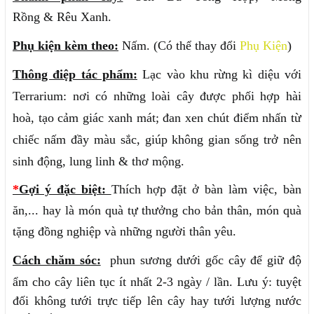
Rồng
&
Rêu Xanh.
Phụ kiện kèm theo:
Nấm.
(Có thể thay đổi
Phụ Kiện
)
Thông điệp tác phẩm:
Lạc vào khu rừng kì diệu với
Terrarium: nơi có những loài cây được phối hợp hài
hoà, tạo cảm giác xanh mát; đan xen chút điểm nhấn từ
chiếc nấm đầy màu sắc, giúp không gian sống trở nên
sinh động, lung linh & thơ mộng.
*
Gợi ý đặc biệt:
Thích hợp đặt ở bàn làm việc, bàn
ăn,... hay là món quà tự thưởng cho bản thân, món quà
tặng đồng nghiệp và những người thân yêu.
Cách chăm sóc:
phun sương dưới gốc cây để giữ độ
ẩm cho cây liên tục ít nhất 2-3 ngày / lần.
Lưu ý: tuyệt
đối không tưới trực tiếp lên cây hay tưới lượng nước