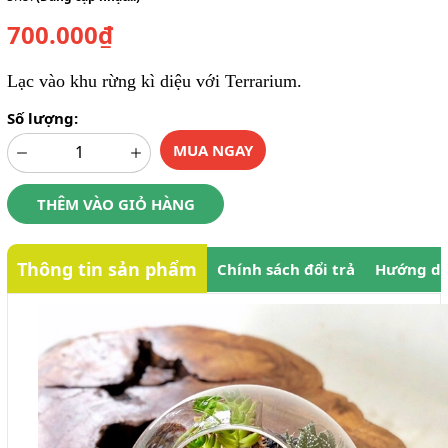
700.000₫
Lạc vào khu rừng kì diệu với Terrarium.
Số lượng:
MUA NGAY
THÊM VÀO GIỎ HÀNG
Thông tin sản phẩm
Chính sách đổi trả
Hướng dẫ