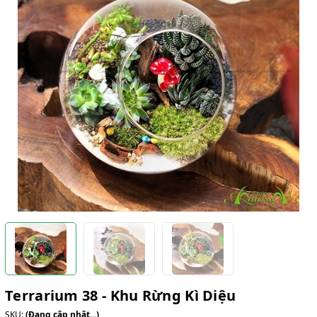
Terrarium 38 - Khu Rừng Kì Diệu
SKU:
(Đang cập nhật...)