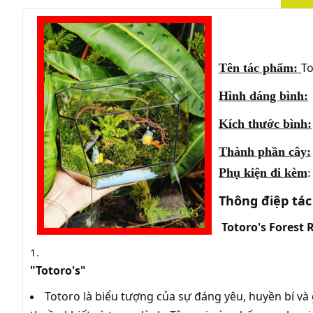
To
Tên tác phẩm:
Hình dáng bình:
Kích thước bình:
Thành phần cây:
Phụ kiện đi kèm
:
Thông điệp tá
Totoro's Forest 
"Totoro's"
Totoro là biểu tượng của sự đáng yêu, huyền bí và