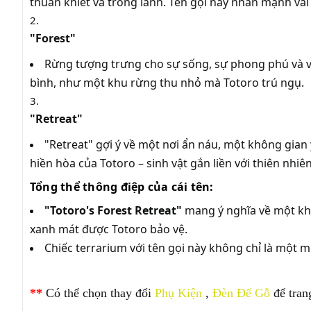
thuần khiết và trong lành. Tên gọi này nhấn mạnh vai
"Forest"
Rừng tượng trưng cho sự sống, sự phong phú và vẻ
bình, như một khu rừng thu nhỏ mà Totoro trú ngụ.
"Retreat"
"Retreat" gợi ý về một nơi ẩn náu, một không gian 
hiền hòa của Totoro – sinh vật gắn liền với thiên nhiên
Tổng thể thông điệp của cái tên:
"Totoro's Forest Retreat"
mang ý nghĩa về một khô
xanh mát được Totoro bảo vệ.
Chiếc terrarium với tên gọi này không chỉ là một m
**
Có thể chọn thay đổi
Phụ Kiện
,
Đèn Đế Gỗ
để tran