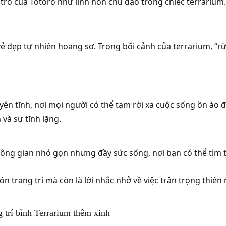
 trò của Totoro như linh hồn chủ đạo trong chiếc terrarium.
 đẹp tự nhiên hoang sơ. Trong bối cảnh của terrarium, “rừ
yên tĩnh, nơi mọi người có thể tạm rời xa cuộc sống ồn ào 
 và sự tĩnh lặng.
ng gian nhỏ gọn nhưng đầy sức sống, nơi bạn có thể tìm t
ón trang trí mà còn là lời nhắc nhở về việc trân trọng thiên
g trí bình Terrarium thêm xinh