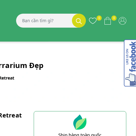
0
0
errarium Đẹp
Retreat
 Retreat
Ship hàng toàn quốc