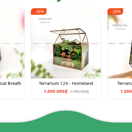
- 28%
- 28%
ical Breath
Terrarium 124 - Homeland
Terrari
1.000.000₫
1.000
1.380.000₫