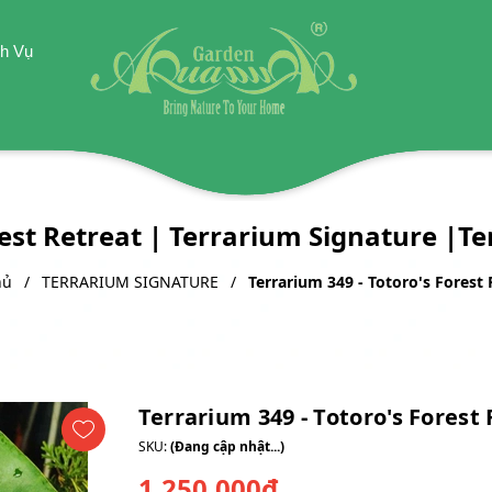
h Vụ
rest Retreat | Terrarium Signature |T
hủ
TERRARIUM SIGNATURE
Terrarium 349 - Totoro's Forest 
Terrarium 349 - Totoro's Forest
SKU:
(Đang cập nhật...)
1.250.000₫