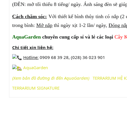
(ĐÈN: mở tối thiểu 8 tiếng/ ngày. Ánh sáng đèn sẽ giú
Cách chăm sóc:
Với thiết kế bình thủy tinh có nắp (2
trong bình:
Mở nắp
thì ngày xịt 1-2 lần/ ngày,
Đóng nắ
AquaGarden
chuyên cung cấp sỉ và lẻ các loại
Cây 
Chi tiết xin liên hệ:
Hotline:
0909 68 39 28, (028) 36 023 901
AquaGarden
(Xem bản đồ đường đi đến AquaG
arden)
TERRARIUM HỆ K
TERRARIUM SIGNATURE