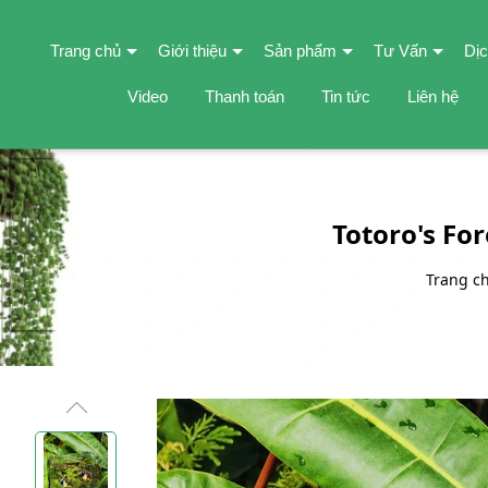
Trang chủ
Giới thiệu
Sản phẩm
Tư Vấn
Dịc
Video
Thanh toán
Tin tức
Liên hệ
Totoro's Fo
Trang c