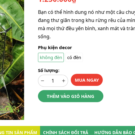
Bạn có thể hình dung nó như một câu chu
đang thư giãn trong khu rừng rêu của mìn
mà mọi thứ đều yên bình, xanh mát và trà
sống.
Phụ kiện decor
không đèn
có đèn
Số lượng:
MUA NGAY
THÊM VÀO GIỎ HÀNG
G TIN SẢN PHẨM
CHÍNH SÁCH ĐỔI TRẢ
HƯỚNG DẪN BẢO 