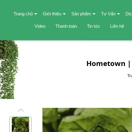
Trang chủ
Giới thiệu
Sản phẩm
Tư Vấn
Dịc
Video
Thanh toán
Tin tức
Liên hệ
Hometown | 
Tr