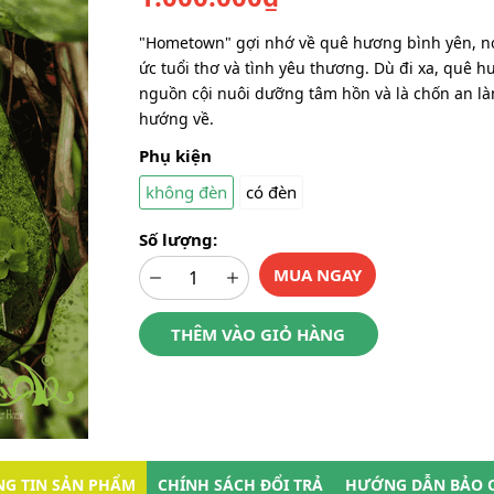
"Hometown" gợi nhớ về quê hương bình yên, nơ
ức tuổi thơ và tình yêu thương. Dù đi xa, quê h
nguồn cội nuôi dưỡng tâm hồn và là chốn an là
hướng về.
Phụ kiện
không đèn
có đèn
Số lượng:
MUA NGAY
THÊM VÀO GIỎ HÀNG
G TIN SẢN PHẨM
CHÍNH SÁCH ĐỔI TRẢ
HƯỚNG DẪN BẢO 