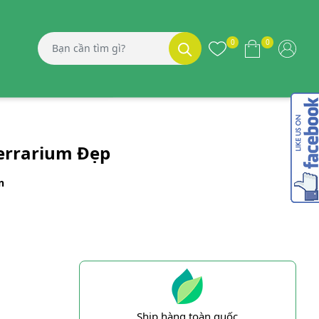
0
0
errarium Đẹp
n
Ship hàng toàn quốc