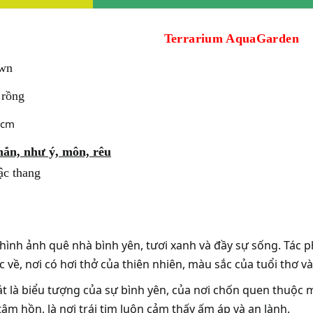
Terrarium AquaGarden
wn
 rồng
 cm
ắn, như ý, môn, rêu
ậc thang
hình ảnh quê nhà bình yên, tươi xanh và đầy sự sống. Tác
 về, nơi có hơi thở của thiên nhiên, màu sắc của tuổi thơ và
 là biểu tượng của sự bình yên, của nơi chốn quen thuộc
âm hồn, là nơi trái tim luôn cảm thấy ấm áp và an lành.