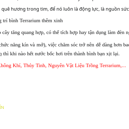
ới quê hương trong tim, để nó luôn là động lực, là nguồn 
g trí bình Terrarium thêm xinh
p cây tăng quang hợp, có thể tích hợp hay tận dụng làm đèn n
 chức năng kín và mở), việc chăm sóc trở nên dễ dàng hơn ba
p
thì khi nào hết nước bốc hơi trên thành bình bạn xịt lại.
Không Khí
,
Thủy Tinh
,
Nguyên Vật Liệu
Trồng Terrarium
,...
ÍN