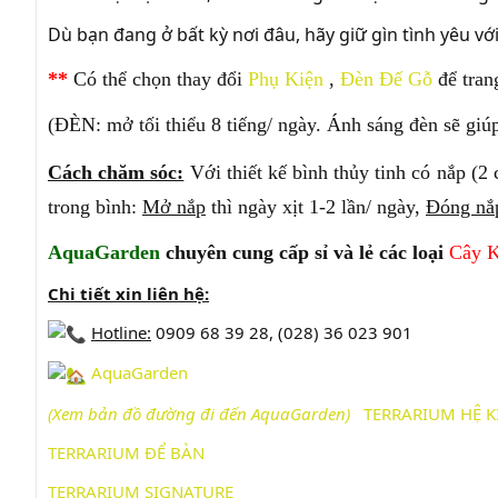
Dù bạn đang ở bất kỳ nơi đâu, hãy giữ gìn tình yêu v
**
Có thể chọn thay đổi
Phụ Kiện
,
Đèn Đế Gỗ
để tran
(ĐÈN: mở tối thiểu 8 tiếng/ ngày. Ánh sáng đèn sẽ giú
Cách chăm sóc:
Với thiết kế bình thủy tinh có nắp (2
trong bình:
Mở nắp
thì ngày xịt 1-2 lần/ ngày,
Đóng nắ
AquaGarden
chuyên cung cấp sỉ và lẻ các loại
Cây 
Chi tiết xin liên hệ:
Hotline:
0909 68 39 28, (028) 36 023 901
AquaGarden
(Xem bản đồ đường đi đến AquaG
arden)
TERRARIUM HỆ K
TERRARIUM ĐỂ BÀN
TERRARIUM SIGNATURE