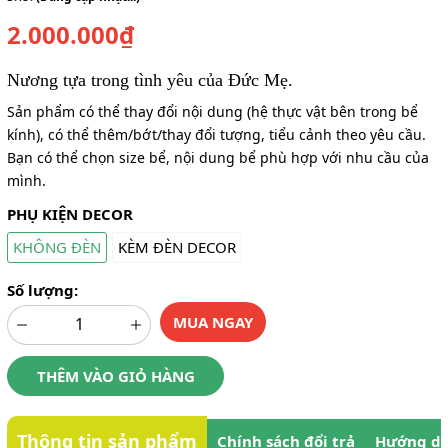
2.000.000₫
Nương tựa trong tình yêu của Đức Mẹ.
Sản phẩm có thể thay đổi nội dung (hệ thực vật bên trong bể
kính), có thể thêm/bớt/thay đổi tượng, tiểu cảnh theo yêu cầu.
Bạn có thể chọn size bể, nội dung bể phù hợp với nhu cầu của
mình.
PHỤ KIỆN DECOR
KHÔNG ĐÈN
KÈM ĐÈN DECOR
Số lượng:
MUA NGAY
THÊM VÀO GIỎ HÀNG
Thông tin sản phẩm
Chính sách đổi trả
Hướng dẫ