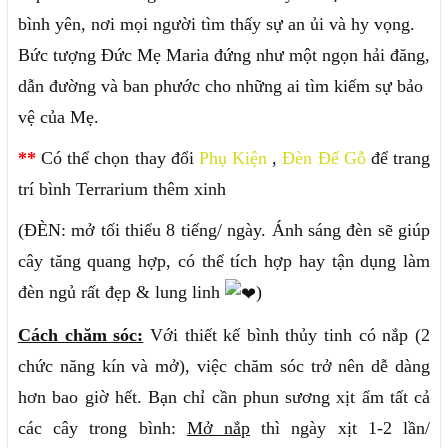
bình yên, nơi mọi người tìm thấy sự an ủi và hy vọng.
Bức tượng Đức Mẹ Maria đứng như một ngọn hải đăng,
dẫn đường và ban phước cho những ai tìm kiếm sự bảo
vệ của Mẹ.
**
Có thể chọn thay đổi
Phụ Kiện
,
Đèn Đế Gỗ
để trang
trí bình Terrarium thêm xinh
(ĐÈN: mở tối thiểu 8 tiếng/ ngày. Ánh sáng đèn sẽ giúp
cây tăng quang hợp, có thể tích hợp hay tận dụng làm
đèn ngủ rất đẹp & lung linh
)
Cách chăm sóc:
Với thiết kế bình thủy tinh có nắp (2
chức năng kín và mở), việc chăm sóc trở nên dễ dàng
hơn bao giờ hết. Bạn chỉ cần phun sương xịt ẩm tất cả
các cây trong bình:
Mở nắp
thì ngày xịt 1-2 lần/