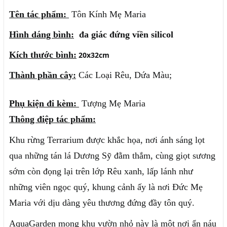
Tên tác phẩm:
Tôn Kính Mẹ Maria
Hình dáng bình:
đa giác đứng viền silicol
Kích thước bình:
20x32cm
Thành phần cây:
Các Loại Rêu, Dứa Màu;
Phụ kiện đi kèm:
Tượng Mẹ Maria
Thông điệp tác phẩm:
Khu rừng Terrarium được khắc họa, nơi ánh sáng lọt
qua những tán lá Dương Sỹ đằm thắm, cùng giọt sương
sớm còn đọng lại trên lớp Rêu xanh, lấp lánh như
những viên ngọc quý, khung cảnh ấy là nơi Đức Mẹ
Maria với dịu dàng yêu thương đứng đầy tôn quý.
AquaGarden mong khu vườn nhỏ này là một nơi ẩn náu