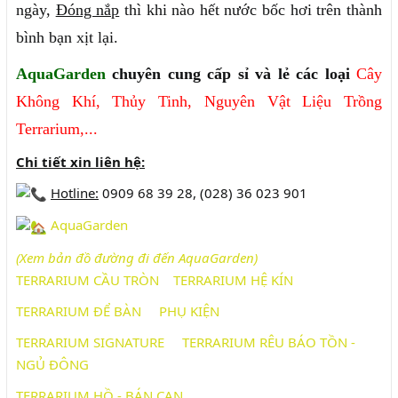
ngày,
Đóng nắp
thì khi nào hết nước bốc hơi trên thành
bình bạn xịt lại.
AquaGarden
chuyên cung cấp sỉ và lẻ các loại
Cây
Không Khí
,
Thủy Tinh
,
Nguyên Vật Liệu
Trồng
Terrarium
,...
Chi tiết xin liên hệ:
Hotline:
0909 68 39 28, (028) 36 023 901
AquaGarden
(Xem bản đồ đường đi đến AquaG
arden)
TERRARIUM CẦU TRÒN
TERRARIUM HỆ KÍN
TERRARIUM ĐỂ BÀN
PHỤ KIỆN
TERRARIUM SIGNATURE
TERRARIUM RÊU BÁO TỒN -
NGỦ ĐÔNG
TERRARIUM HỒ - BÁN CẠN