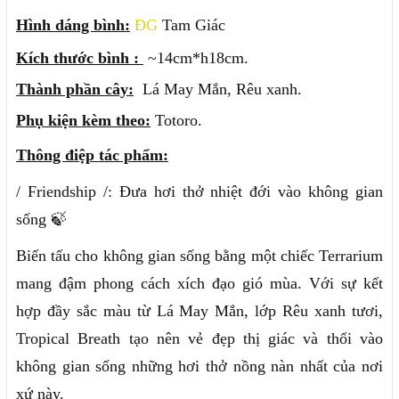
Hình dáng bình:
ĐG
Tam Giác
Kích thước bình :
~14cm*h18cm.
Thành phần cây:
Lá May Mắn, Rêu xanh.
Phụ kiện kèm theo:
Totoro.
Thông điệp tác phẩm:
/ Friendship /: Đưa hơi thở nhiệt đới vào không gian
sống 🍃
Biến tấu cho không gian sống bằng một chiếc Terrarium
mang đậm phong cách xích đạo gió mùa. Với sự kết
hợp đầy sắc màu từ Lá May Mắn, lớp Rêu xanh tươi,
Tropical Breath tạo nên vẻ đẹp thị giác và thổi vào
không gian sống những hơi thở nồng nàn nhất của nơi
xứ này.