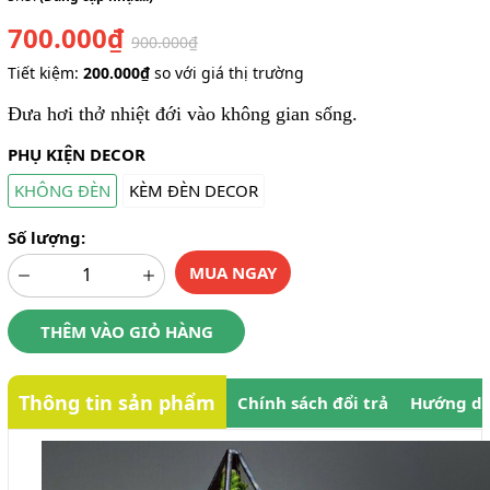
700.000₫
900.000₫
Tiết kiệm:
200.000₫
so với giá thị trường
Đưa hơi thở nhiệt đới vào không gian sống.
PHỤ KIỆN DECOR
KHÔNG ĐÈN
KÈM ĐÈN DECOR
Số lượng:
MUA NGAY
THÊM VÀO GIỎ HÀNG
Thông tin sản phẩm
Chính sách đổi trả
Hướng dẫ