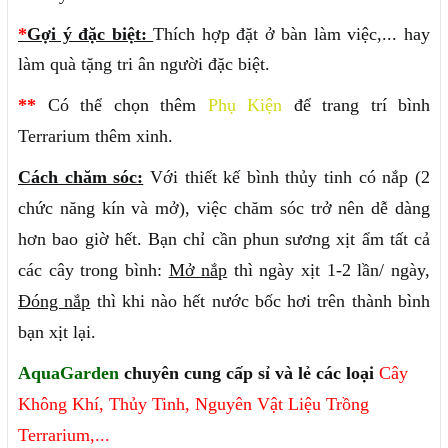
*
Gợi ý đặc biệt:
Thích hợp đặt ở bàn làm việc,... hay
làm quà tặng tri ân người đặc biệt.
**
Có thể chọn thêm
Phụ Kiện
để trang trí bình
Terrarium thêm xinh.
Cách chăm sóc:
Với thiết kế bình thủy tinh có nắp
(2
chức năng kín và mở)
, việc chăm sóc trở nên dễ dàng
hơn bao giờ hết. Bạn chỉ cần phun sương
xịt ẩm tất cả
các cây trong bình:
Mở nắp
thì ngày xịt 1-2 lần/ ngày,
Đóng nắp
thì khi nào hết nước bốc hơi trên thành bình
bạn xịt lại
.
AquaGarden
chuyên cung cấp sỉ và lẻ các loại
Cây
Không Khí
,
Thủy Tinh
,
Nguyên Vật Liệu
Trồng
Terrarium
,...