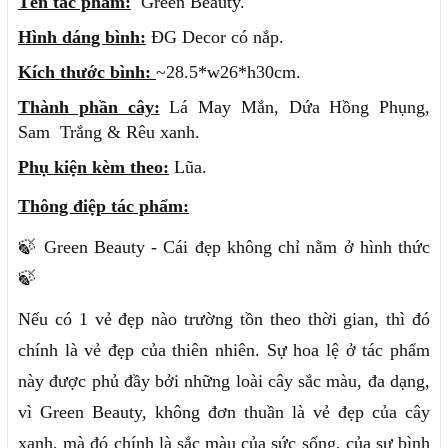
Tên tác phẩm:
Green Beauty.
Hình dáng bình:
ĐG Decor có nắp.
Kích thước bình:
~28.5*w26*h30cm.
Thành phần cây:
Lá May Mắn, Dứa Hồng Phụng,
Sam Trắng & Rêu xanh.
Phụ kiện kèm theo:
Lũa.
Thông điệp tác phẩm:
🍃 Green Beauty - Cái đẹp không chỉ nằm ở hình thức
🍃
Nếu có 1 vẻ đẹp nào trường tồn theo thời gian, thì đó
chính là vẻ đẹp của thiên nhiên. Sự hoa lệ ở tác phẩm
này được phủ đầy bởi những loài cây sắc màu, đa dạng,
vì Green Beauty, không đơn thuần là vẻ đẹp của cây
xanh, mà đó chính là sắc màu của sức sống, của sự bình