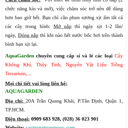
chức năng kín và mở), việc chăm sóc trở nên dễ dàng
hơn bao giờ hết. Bạn chỉ cần phun sương xịt ẩm tất cả
các cây trong bình:
Mở nắp
thì ngày xịt 1-2 lần/
ngày,
Đóng nắp
thì khi nào hết nước bốc hơi trên thành
bình bạn xịt lại.
AquaGarden
chuyên cung cấp sỉ và lẻ các loại
Cây
Không Khí
,
Thủy Tinh
,
Nguyên Vật Liệu
Trồng
Terrarium
,...
Mọi chi tiết vui lòng liên hệ:
AQUAGARDEN
Địa chỉ:
20A Trần Quang Khải, P.Tân Định, Quận 1,
TP.HCM.
Điện thoại:
0909 683 928,
(028) 36 023 901
Website:
caytrongtrongnuoc.com