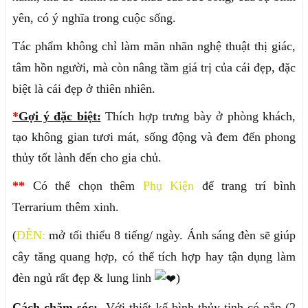
yên, có ý nghĩa trong cuộc sống.
Tác phẩm không chỉ làm mãn nhãn nghệ thuật thị giác,
tâm hồn người, mà còn nâng tầm giá trị của cái đẹp, đặc
biệt là cái đẹp ở thiên nhiên.
*
Gợi ý đặc biệt:
Thích hợp trưng bày ở phòng khách,
tạo không gian tươi mát, sống động và đem đến phong
thủy tốt lành đến cho gia chủ.
**
Có thể chọn thêm
Phụ Kiện
để trang trí bình
Terrarium thêm xinh.
(
ĐÈN:
mở tối thiểu 8 tiếng/ ngày. Ánh sáng đèn sẽ giúp
cây tăng quang hợp, có thể tích hợp hay tận dụng làm
đèn ngủ rất đẹp & lung linh
)
Cách chăm sóc:
Với thiết kế bình thủy tinh có nắp (2