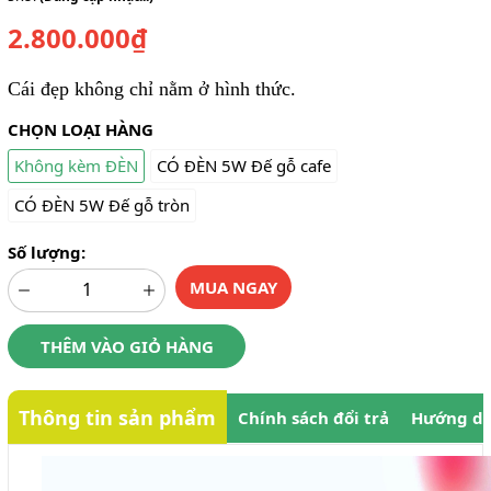
2.800.000₫
Cái đẹp không chỉ nằm ở hình thức.
CHỌN LOẠI HÀNG
Không kèm ĐÈN
CÓ ĐÈN 5W Đế gỗ cafe
CÓ ĐÈN 5W Đế gỗ tròn
Số lượng:
MUA NGAY
THÊM VÀO GIỎ HÀNG
Thông tin sản phẩm
Chính sách đổi trả
Hướng dẫ