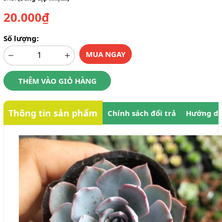
20.000₫
Số lượng:
MUA NGAY
THÊM VÀO GIỎ HÀNG
Thông tin sản phẩm
Chính sách đổi trả
Hướng dẫ