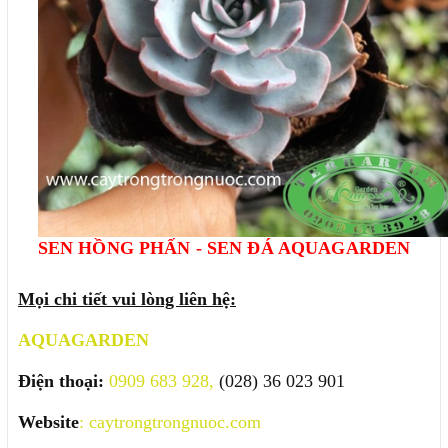
SEN HỒNG PHẤN - SEN ĐÁ AQUAGARDEN
Mọi chi tiết vui lòng liên hệ:
AQUAGARDEN
Điện thoại:
0909 683 928,
(028) 36 023 901
Website
:
caytrongtrongnuoc.com