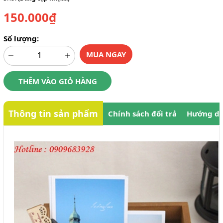
150.000₫
Số lượng:
MUA NGAY
THÊM VÀO GIỎ HÀNG
Thông tin sản phẩm
Chính sách đổi trả
Hướng dẫ