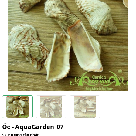
Ốc - AquaGarden_07
SKU:
(Đang cập nhật...)