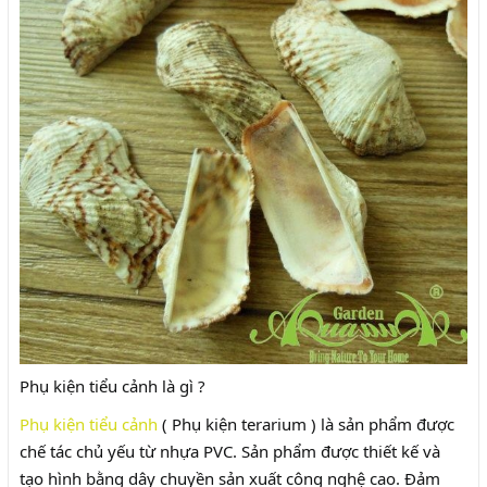
Phụ kiện tiểu cảnh là gì ?
Phụ kiện tiểu cảnh
( Phụ kiện terarium ) là sản phẩm được
chế tác chủ yếu từ nhựa PVC. Sản phẩm được thiết kế và
tạo hình bằng dây chuyền sản xuất công nghệ cao. Đảm